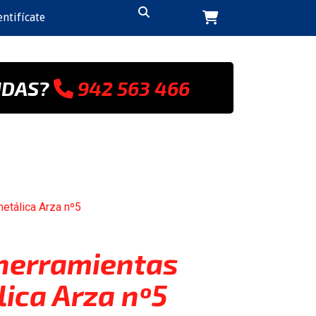
ntifícate
UDAS?
942 563 466
etálica Arza nº5
 herramientas
ica Arza nº5